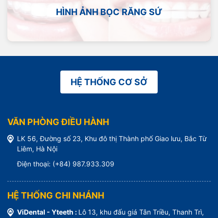
HÌNH ẢNH BỌC RĂNG SỨ
HỆ THỐNG CƠ SỞ
VĂN PHÒNG ĐIỀU HÀNH
LK 56, Đường số 23, Khu đô thị Thành phố Giao lưu, Bắc Từ
Liêm, Hà Nội
Điện thoại: (+84) 987.933.309
HỆ THỐNG CHI NHÁNH
ViDental - Yteeth :
Lô 13, khu đấu giá Tân Triều, Thanh Trì,