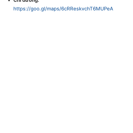
Chỉ đường:
https://goo.gl/maps/6cRReskvchT6MUPeA