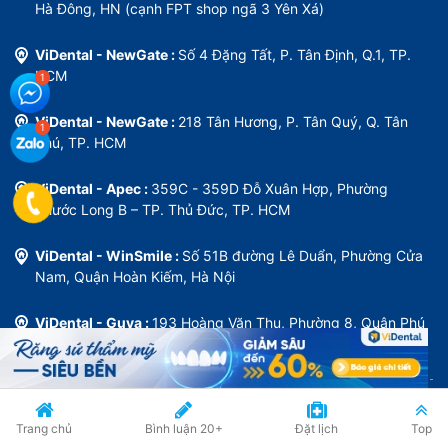
Hà Đông, HN (cạnh FPT shop ngã 3 Yên Xá)
ViDental - NewGate :
Số 4 Đặng Tất, P. Tân Định, Q.1, TP.
HCM
ViDental - NewGate :
218 Tân Hương, P. Tân Quý, Q. Tân
Phú, TP. HCM
ViDental - Apec :
359C - 359D Đỗ Xuân Hợp, Phường
Phước Long B – TP. Thủ Đức, TP. HCM
ViDental - WinSmile :
Số 51B đường Lê Duẩn, Phường Cửa
Nam, Quận Hoàn Kiếm, Hà Nội
ViDental - Guva :
193 Hoàng Văn Thụ, Phường 8, Quận Phú
Nhuận, TP. HCM
Số 179, đường Nguyễn Văn Thương, Phường 25, Quận Bình
Thạnh, TP.HCM (
Đang nâng cấp
)
Trang chủ
Bình luận
20+
Đặt lịch
Top